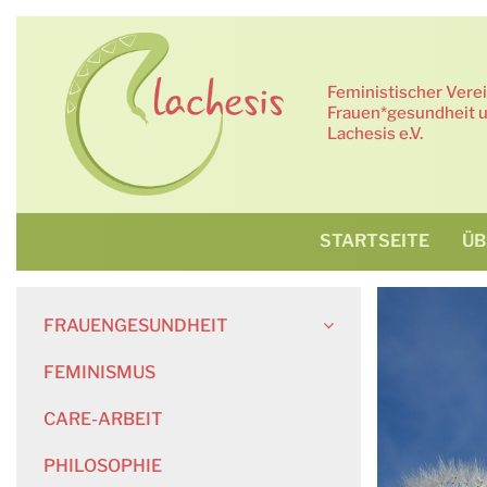
Zum
Inhalt
springen
Feministischer Vere
Frauen*gesundheit u
Lachesis e.V.
STARTSEITE
ÜB
FRAUENGESUNDHEIT
FEMINISMUS
CARE-ARBEIT
PHILOSOPHIE