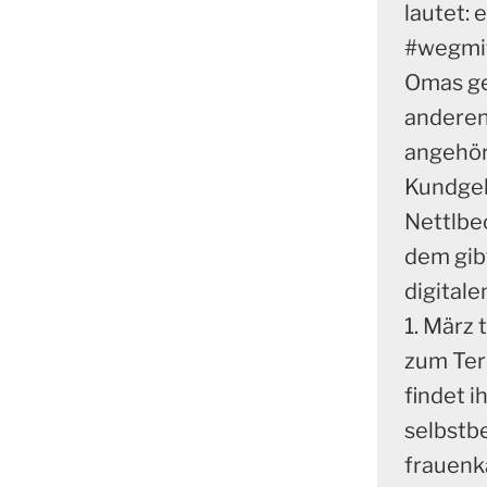
lautet:
#wegmit
Omas ge
anderen
angehöre
Kundge
Nettlbe
dem gibt
digital
1. März
zum Ter
findet i
selbstb
frauenk