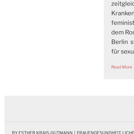
zeitglei
Kranke
feminis
dem Ros
Berlin s
für sex
Read More
BY 
ESTHER KRAIS-GUTMANN
|
FRAUENGESUNDHEIT
, 
LICH