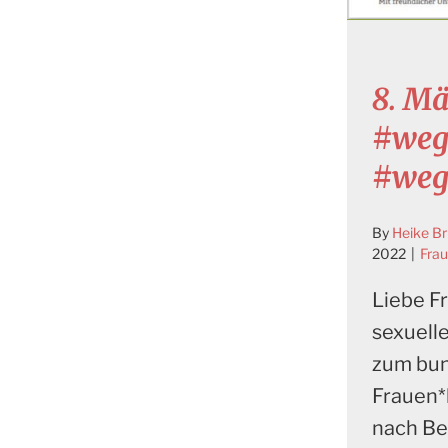
8. Mä
#weg
#weg
By
Heike B
2022
|
Fra
Liebe F
sexuell
zum bu
Frauen*
nach Be