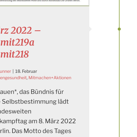
rz 2022 –
mit219a
mit218
runner
|
18. Februar
uengesundheit
,
Mitmachen+Aktionen
rauen*, das Bündnis für
e Selbstbestimmung lädt
ndesweiten
kampftag am 8. März 2022
rlin. Das Motto des Tages