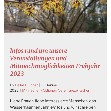
Infos rund um unsere
Veranstaltungen und
Mitmachmöglichkeiten Frühjahr
2023
By
Heike Brunner
|
22. Januar
2023
|
Mitmachen+Aktionen
,
Vereinsgezwitscher
Liebe Frauen, liebe interessierte Menschen, das
Wasserhäsinnen Jahr legt los und wir schreiben