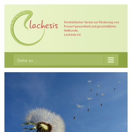
Zum
Inhalt
springen
Feministischer Verein zur Förderung von
Frauen*gesundheit und ganzheitlicher
Heilkunde,
Lachesis e.V.
Gehe zu ...