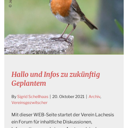
Hallo und Infos zu zukünftig
Geplantem
By
Sigrid Schellhaas
|
20. Oktober 2021
|
Archiv
,
Vereinsgezwitscher
Mit dieser WEB-Seite startet der Verein Lachesis
ein Forum für inhaltliche Diskussionen,