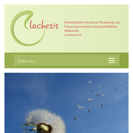
Zum
Inhalt
springen
Feministischer Verein zur Förderung von
Frauen*gesundheit und ganzheitlicher
Heilkunde,
Lachesis e.V.
Gehe zu ...