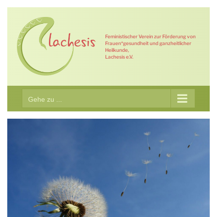
Zum
Inhalt
springen
Feministischer Verein zur Förderung von
Frauen*gesundheit und ganzheitlicher
Heilkunde,
Lachesis e.V.
Gehe zu ...