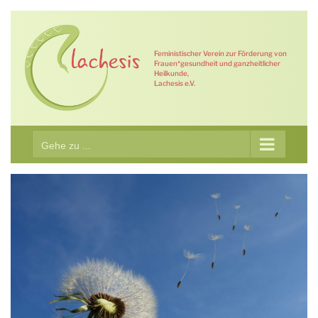
Zum
Inhalt
springen
Feministischer Verein zur Förderung von
Frauen*gesundheit und ganzheitlicher
Heilkunde,
Lachesis e.V.
Gehe zu ...