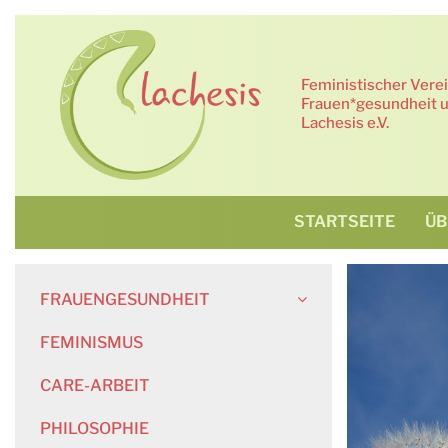
Zum
Inhalt
springen
Feministischer Vere
Frauen*gesundheit u
Lachesis e.V.
STARTSEITE
ÜB
FRAUENGESUNDHEIT
FEMINISMUS
CARE-ARBEIT
PHILOSOPHIE