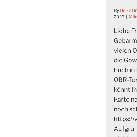
By
Heike B
2023
|
Mit
Liebe F
Gebärmu
vielen 
die Gew
Euch in
OBR-Tan
könnt I
Karte n
noch sc
https://
Aufgrun