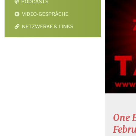
PODCASTS
VIDEO-GESPRÄCHE
NETZWERKE & LINKS
One B
Febr