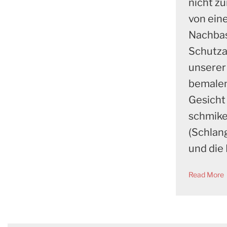
nicht z
von ein
Nachbas
Schutza
unserer
bemalen
Gesicht 
schmike
(Schlan
und die
Read More