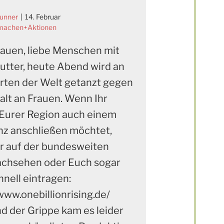
runner
|
14. Februar
machen+Aktionen
rauen, liebe Menschen mit
tter, heute Abend wird an
Orten der Welt getanzt gegen
alt an Frauen. Wenn Ihr
 Eurer Region auch einem
z anschließen möchtet,
hr auf der bundesweiten
achsehen oder Euch sogar
hnell eintragen:
www.onebillionrising.de/
d der Grippe kam es leider