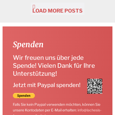
LOAD MORE POSTS
Spenden
Wir freuen uns über jede
Spende! Vielen Dank für Ihre
Unterstützung!
Jetzt mit Paypal spenden!
Falls Sie kein Paypal verwenden möchten, können Sie
unsere Kontodaten per E-Mail erhalten:
info@lachesis-