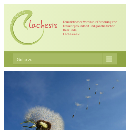
Zum
Inhalt
springen
Feministischer Verein zur Förderung von
Frauen*gesundheit und ganzheitlicher
Heilkunde,
Lachesis e.V.
Gehe zu ...