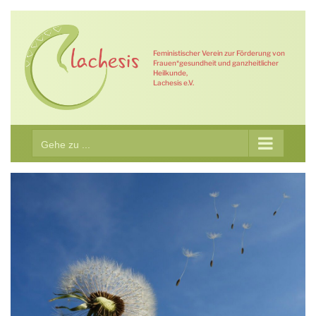
Zum
Inhalt
springen
Feministischer Verein zur Förderung von
Frauen*gesundheit und ganzheitlicher
Heilkunde,
Lachesis e.V.
Gehe zu ...