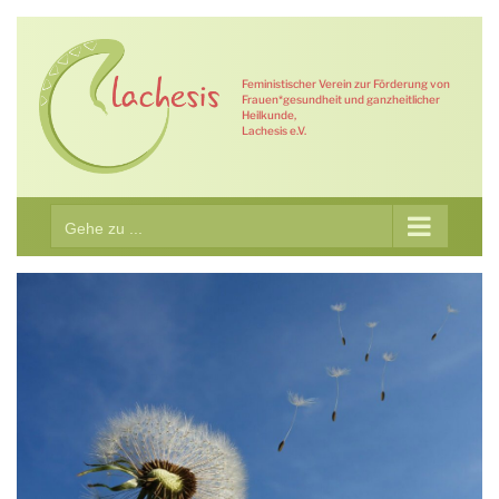
Zum
Inhalt
springen
Feministischer Verein zur Förderung von
Frauen*gesundheit und ganzheitlicher
Heilkunde,
Lachesis e.V.
Gehe zu ...