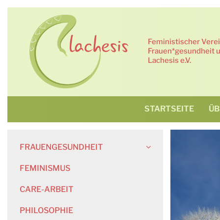
Zum
Inhalt
springen
Feministischer Vere
Frauen*gesundheit u
Lachesis e.V.
STARTSEITE
ÜB
FRAUENGESUNDHEIT
FEMINISMUS
CARE-ARBEIT
PHILOSOPHIE