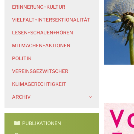
ERINNERUNG+KULTUR
VIELFALT+INTERSEKTIONALITÄT
LESEN+SCHAUEN+HÖREN
MITMACHEN+AKTIONEN
POLITIK
VEREINSGEZWITSCHER
KLIMAGERECHTIGKEIT
ARCHIV
PUBLIKATIONEN