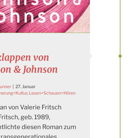
klappen von
son & Johnson
runner
|
27. Januar
nerung+Kultur
,
Lesen+Schauen+Hören
an von Valerie Fritsch
Fritsch, geb. 1989,
ntlichte diesen Roman zum
ransgenerationales