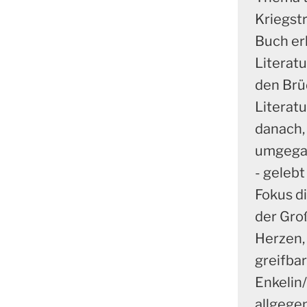
Kriegst
Buch er
Literatu
den Brü
Literatu
danach,
umgegan
- geleb
Fokus d
der Gro
Herzen,
greifbar
Enkelin
allgegen