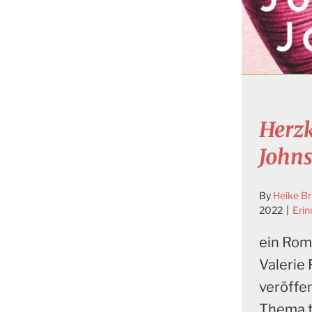
Herz
John
By
Heike B
2022
|
Erin
ein Rom
Valerie 
veröffe
Thema t