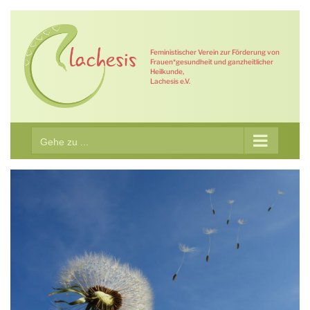
Zum
Inhalt
springen
Feministischer Verein zur Förderung von
Frauen*gesundheit und ganzheitlicher
Heilkunde,
Lachesis e.V.
Gehe zu ...