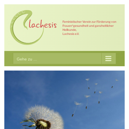
Zum
Inhalt
springen
Feministischer Verein zur Förderung von
Frauen*gesundheit und ganzheitlicher
Heilkunde,
Lachesis e.V.
Gehe zu ...