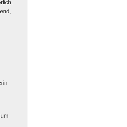
lich,
hend,
rin
 zum