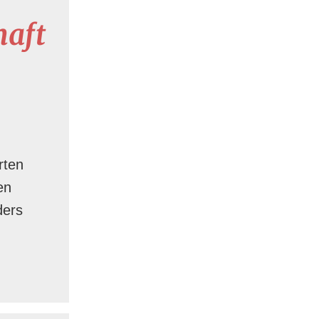
haft
rten
en
ders