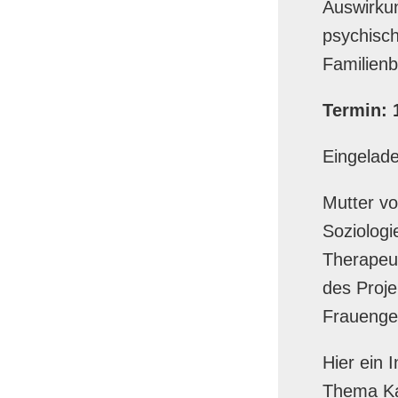
Auswirku
psychisch
Familienbi
Termin: 
Eingelade
Mutter v
Soziologi
Therapeut
des Proj
Frauenge
Hier ein 
Thema Kai