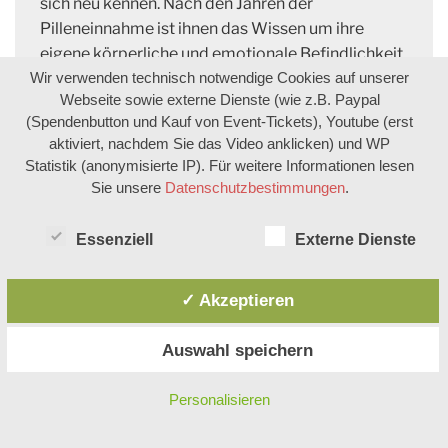
sich neu kennen. Nach den Jahren der
Pilleneinnahme ist ihnen das Wissen um ihre
eigene körperliche und emotionale Befindlichkeit
Wir verwenden technisch notwendige Cookies auf unserer
in ihrem Zyklus oft verloren gegangen. Sie kennen
Webseite sowie externe Dienste (wie z.B. Paypal
ihren Hormonstatus, achten wieder auf eigene
(Spendenbutton und Kauf von Event-Tickets), Youtube (erst
Körperzeichen und wissen, wann es Zeit für den
aktiviert, nachdem Sie das Video anklicken) und WP
ungeschützten Verkehr ist.
Statistik (anonymisierte IP). Für weitere Informationen lesen
Sie unsere
Datenschutzbestimmungen
.
Mit diesem Wissen entsteht auch für die Männer
ein umfassenderes Verständnis für ihren eigenen
Essenziell
Externe Dienste
Körper. Es zeigt ihnen auf, dass sie die gleichen
Hormone wie Frauen haben, aber in einem
anderen Verhältnis, dass auch sie „unterversorgt“
✓ Akzeptieren
sein können oder sogar von hochdosierten
Progesterongaben des letzten IVF-Versuches
Auswahl speichern
unfreiwillig etwas abbekommen haben. Durch
dieses genaue und achtsame Befunden und das
Personalisieren
individuelle Behandeln entstehen Zeiträume und