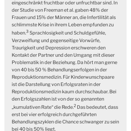
eingeschränkt fruchtbar oder unfruchtbar sind. In
der Studie von Freeman et al. gaben 48% der
Frauen und 15% der Männer an, die Infertilität als
schlimmste Krise in ihrem Leben empfunden zu
3
haben.
Sprachlosigkeit und Schuldgefühle,
Verzweiflung und gegenseitige Vorwürfe,
Traurigkeit und Depression erschweren den
Kontakt der Partner und den Umgang mit dieser
Problematik in der Beziehung. Da hört man gerne
von 40 bis 50 % Behandlungserfolgen in der
Reproduktionsmedizin. Für Kinderwunschpaare
ist die Darstellung von Erfolgsraten in der
Reproduktionsmedizin kaum durchschaubar. Bei
den Erfolgszahlen ist von der so genannten
2
„kumulativen Rate“ die Rede.
Das bedeutet, dass
erst bei vier erfolgreich durchgeführten
Behandlungszyklen die Chance schwanger zu sein
bei 40 bis 50% liegt.