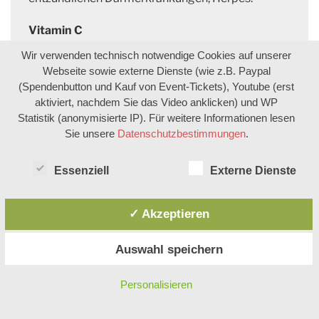
Vitamin C
ist ein wichtiges Antioxidantium und stark
Wir verwenden technisch notwendige Cookies auf unserer
entzündungshemmend. Wir können es nicht
Webseite sowie externe Dienste (wie z.B. Paypal
selbst herstellen, da uns das notwendige Enzym
(Spendenbutton und Kauf von Event-Tickets), Youtube (erst
dafür fehlt. Es verkürzt den Muskelkater, wenn es
aktiviert, nachdem Sie das Video anklicken) und WP
Statistik (anonymisierte IP). Für weitere Informationen lesen
vor dem Sport eingenommen wird und kann
Sie unsere
Datenschutzbestimmungen
.
aufkommende Erkältungen unterdrücken.
Kurkuma und Curcumin
Essenziell
Externe Dienste
hergestellt wird es aus dem Rhizom der Pflanze.
Es ist dafür bekannt, Schmerzen lindern zu können
✓ Akzeptieren
und wirkt entzündungshemmend. Dadurch kann
es das Vitalitätsgefühl bei Long Covid erhöhen
Auswahl speichern
und stimmungsaufhellend wirken.
Personalisieren
Ingwer
Bekannt geworden ist die erwärmende Pflanze