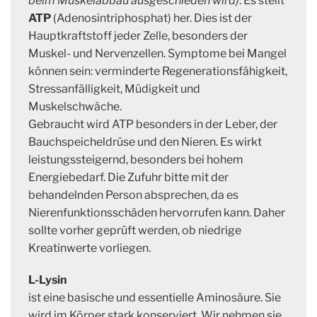
beim Muskelabbau ausgeschieden wird)
: Es stellt
ATP
(Adenosintriphosphat) her. Dies ist der
Hauptkraftstoff jeder Zelle, besonders der
Muskel- und Nervenzellen. Symptome bei Mangel
können sein: verminderte Regenerationsfähigkeit,
Stressanfälligkeit, Müdigkeit und
Muskelschwäche.
Gebraucht wird ATP besonders in der Leber, der
Bauchspeicheldrüse und den Nieren. Es wirkt
leistungssteigernd, besonders bei hohem
Energiebedarf. Die Zufuhr bitte mit der
behandelnden Person absprechen, da es
Nierenfunktionsschäden hervorrufen kann. Daher
sollte vorher geprüft werden, ob niedrige
Kreatinwerte vorliegen.
L-Lysin
ist eine basische und essentielle Aminosäure. Sie
wird im Körper stark konserviert. Wir nehmen sie