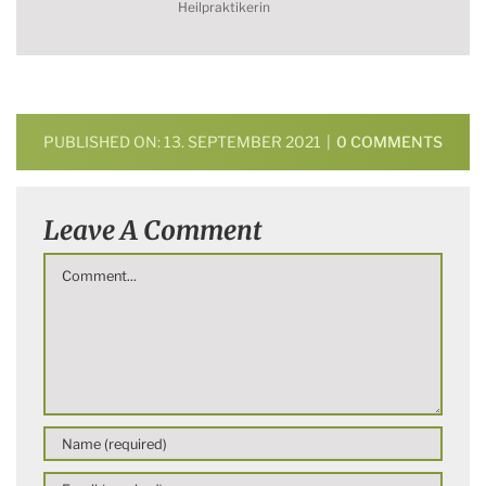
Heilpraktikerin
ON
PUBLISHED ON: 13. SEPTEMBER 2021
|
0 COMMENTS
WO
WEIB
ZUR
Leave A Comment
MAR
GEW
Comment
IST,
TUT
WIDE
NOT