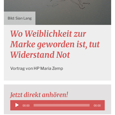
Sian Lang
Wo Weiblichkeit zur
Marke geworden ist, tut
Widerstand Not
Vortrag von HP Maria Zemp
Jetzt direkt anhören!
Audio-
00:00
00:00
Player