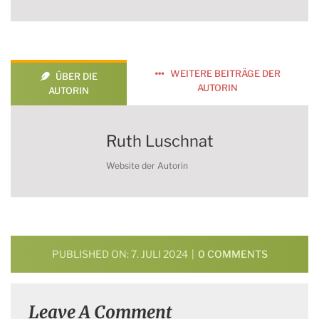
WEITERE BEITRÄGE DER
ÜBER DIE
AUTORIN
AUTORIN
Ruth Luschnat
Website der Autorin
ON
PUBLISHED ON: 7. JULI 2024
|
0 COMMENTS
ANTISEMI
UND
ZIONISMU
Leave A Comment
–