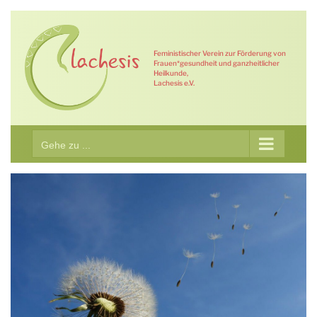
Zum
Inhalt
springen
Feministischer Verein zur Förderung von
Frauen*gesundheit und ganzheitlicher
Heilkunde,
Lachesis e.V.
Gehe zu ...