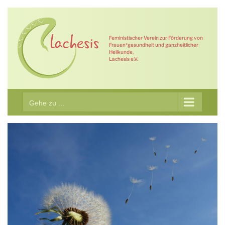
Zum
Inhalt
springen
Feministischer Verein zur Förderung von
Frauen*gesundheit und ganzheitlicher
Heilkunde,
Lachesis e.V.
Gehe zu ...