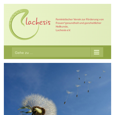
Zum
Inhalt
springen
Feministischer Verein zur Förderung von
Frauen*gesundheit und ganzheitlicher
Heilkunde,
Lachesis e.V.
Gehe zu ...