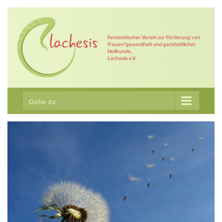
Zum
Inhalt
springen
Feministischer Verein zur Förderung von
Frauen*gesundheit und ganzheitlicher
Heilkunde,
Lachesis e.V.
Gehe zu ...