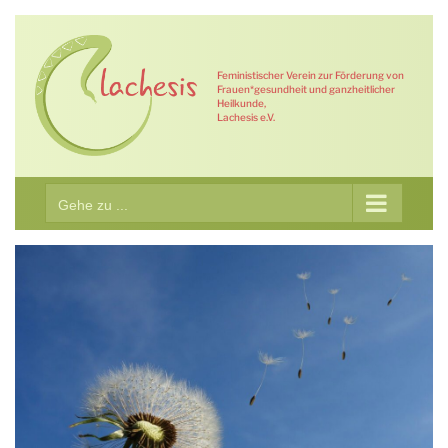
Zum
Inhalt
springen
Feministischer Verein zur Förderung von
Frauen*gesundheit und ganzheitlicher
Heilkunde,
Lachesis e.V.
Gehe zu ...