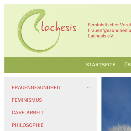
Zum
Inhalt
springen
Feministischer Vere
Frauen*gesundheit u
Lachesis e.V.
STARTSEITE
ÜB
FRAUENGESUNDHEIT
FEMINISMUS
CARE-ARBEIT
PHILOSOPHIE