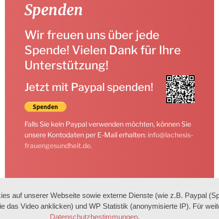
Spenden
Wir freuen uns über jede
Spende! Vielen Dank für Ihre
Unterstützung!
Jetzt mit Paypal spenden!
Falls Sie kein Paypal verwenden möchten, können Sie
unsere Kontodaten per E-Mail erhalten:
info@lachesis-
frauengesundheit.de
.
es auf unserer Webseite sowie externe Dienste (wie z.B. Paypal (S
Sie das Video anklicken) und WP Statistik (anonymisierte IP). Für wei
Datenschutzbestimmungen
.
in zur Förderung der Frauen*Gesundheit und ganzheitliche Hei