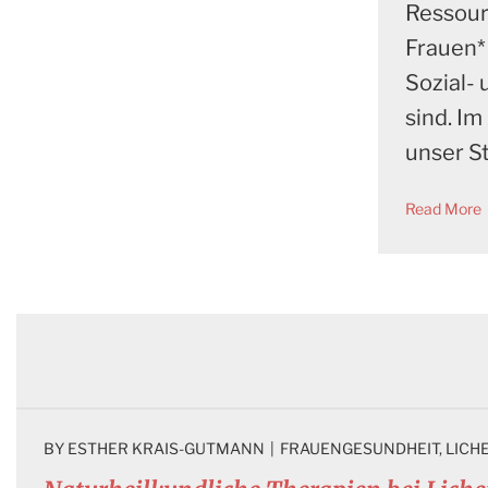
Ressour
Frauen*
Sozial-
sind. Im
unser S
Read More
BY 
ESTHER KRAIS-GUTMANN
|
FRAUENGESUNDHEIT
, 
LICH