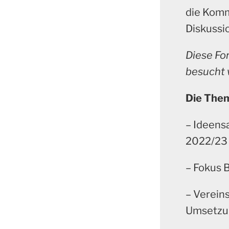
die Komm
Diskussi
Diese For
besucht 
Die Them
– Ideens
2022/23
– Fokus B
– Verein
Umsetzu