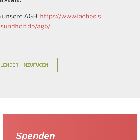
l statt.
n unsere AGB:
https://www.lachesis-
sundheit.de/agb/
ALENDER HINZUFÜGEN
Spenden