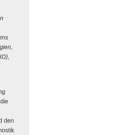
en
ims
gien,
ID),
ng
die
d den
nostik