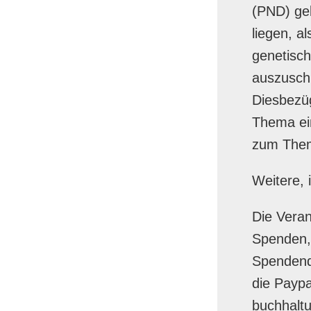
(PND) geb
liegen, a
genetisch
auszuschl
Diesbezüg
Thema ein
zum Them
Weitere, 
Die Veran
Spenden,
Spendenqu
die Paypa
buchhaltu