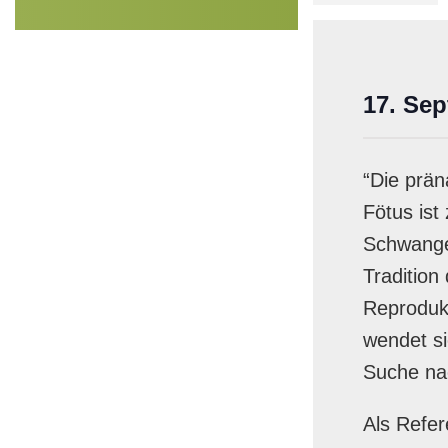
17. Se
“Die prän
Fötus ist
Schwange
Tradition
Reprodukt
wendet si
Suche na
Als Refer