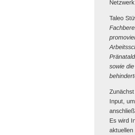
Netzwerk
Taleo St
Fachberei
promovier
Arbeitss
Pränatald
sowie die
behindert
Zunächst 
Input, u
anschlie
Es wird 
aktuellen