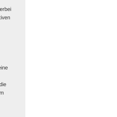
erbei
tiven
eine
die
um