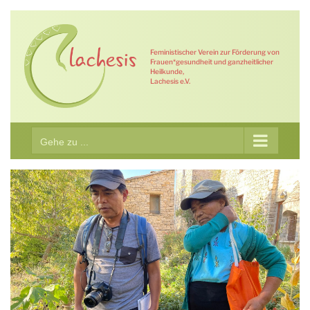
Zum
Inhalt
springen
Feministischer Verein zur Förderung von
Frauen*gesundheit und ganzheitlicher
Heilkunde,
Lachesis e.V.
Gehe zu ...