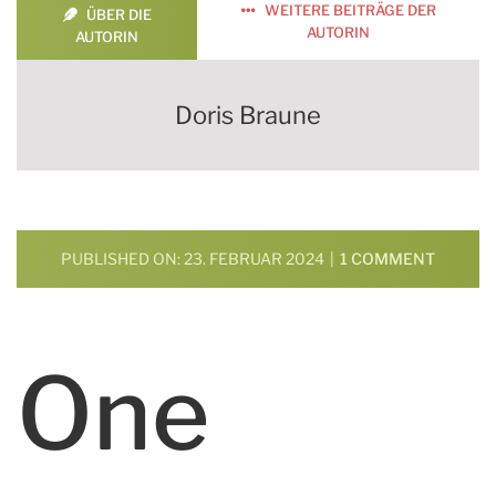
WEITERE BEITRÄGE DER
ÜBER DIE
AUTORIN
AUTORIN
Doris Braune
ON
PUBLISHED ON: 23. FEBRUAR 2024
|
1 COMMENT
DAS
WISSE
DER
MAYA
One
IN
MEXIKO
IST
IN
GEFAHR